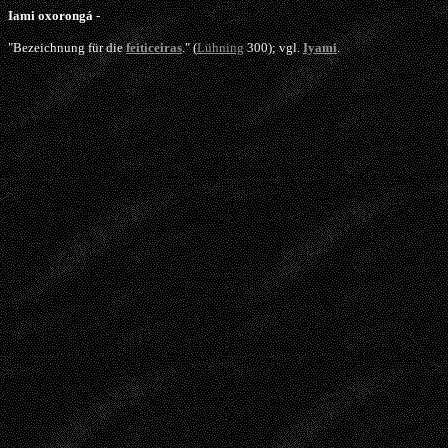
Iami oxorongá
-
"Bezeichnung für die
feiticeiras
."
(
Lühning
300); vgl.
Iyami
.