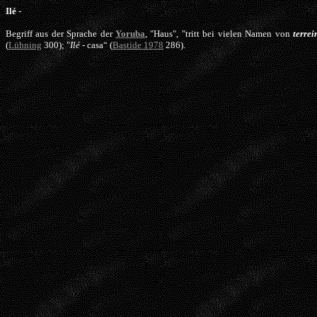
Ilé
-
Begriff aus der Sprache der
Yoruba
, "Haus", "tritt bei vielen Namen von
terrei
(
Lühning
300); "
Ilé
- casa“ (
Bastide 1978
286).