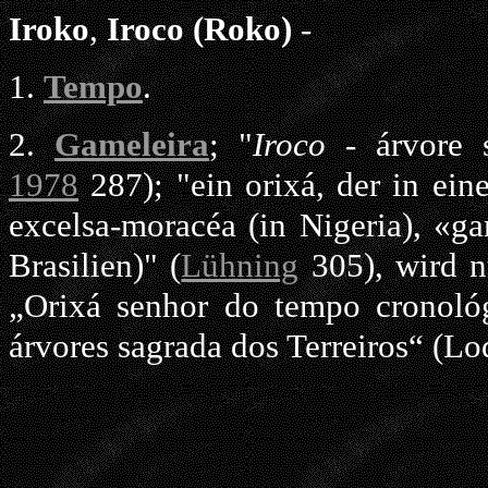
Iroko
,
Iroco (Roko)
-
1.
Tempo
.
2.
Gameleira
; "
Iroco
- árvore s
1978
287); "ein orixá, der in ei
excelsa-moracéa (in Nigeria), «ga
Brasilien)" (
Lühning
305), wird n
„Orixá senhor do tempo cronoló
árvores sagrada dos Terreiros“ (Lo