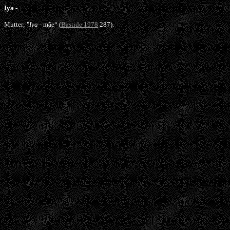
Iya
-
Mutter; "
Iya
- mãe“ (
Bastide 1978
287).