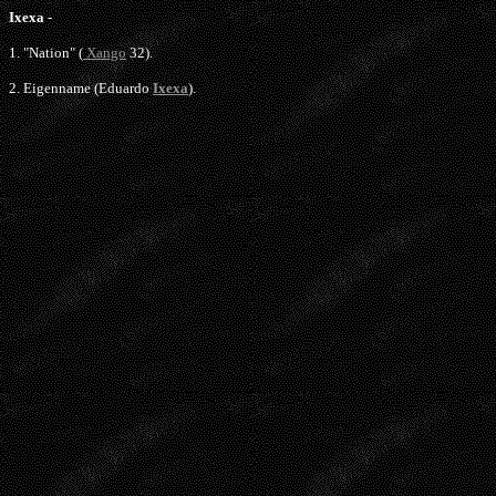
Ixexa
-
1. "Nation" (
Xango
32).
2. Eigenname (Eduardo
Ixexa
).